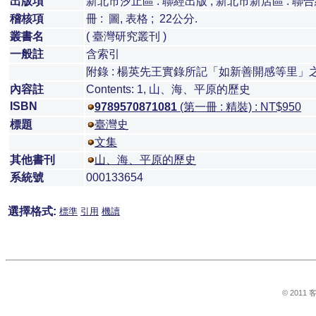
出版項
新北市汐止區 : 聯經出版 ; 新北市新店區 : 聯合總經銷,
稽核項
冊 : 圖, 表格 ; 22公分.
叢書名
( 臺灣研究叢刊 )
一般註
含索引
附錄 : 楊英先王實錄所記「如新善開感等里」
內容註
Contents: 1, 山、海、平原的歷史
ISBN
9789570871081
(第一冊 : 精裝) : NT$950
標題
臺灣史
文集
其他書刊
山、海、平原的歷史
系統號
000133654
選擇格式:
標準
引用
機讀
© 201