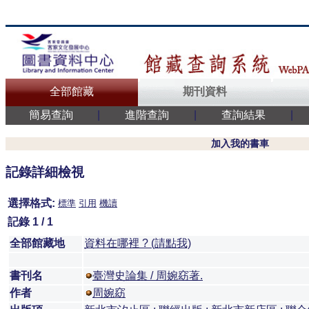
全部館藏
期刊資料
簡易查詢
|
進階查詢
|
查詢結果
|
加入我的書車
記錄詳細檢視
選擇格式:
標準
引用
機讀
記錄 1 / 1
全部館藏地
資料在哪裡 ? (請點我)
書刊名
臺灣史論集 / 周婉窈著.
作者
周婉窈